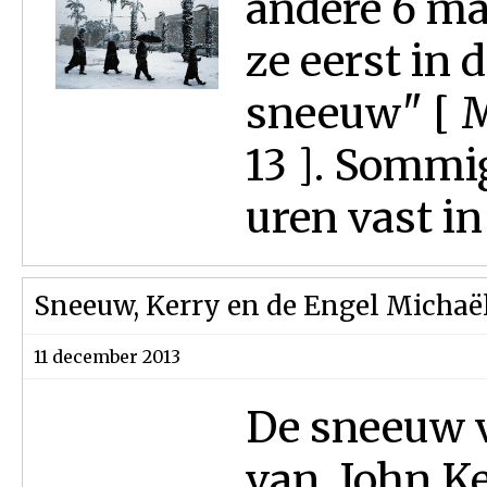
andere 6 ma
ze eerst in d
sneeuw" [ 
13 ]. Sommig
uren vast in
Sneeuw, Kerry en de Engel Michaë
11 december 2013
De sneeuw 
van John K