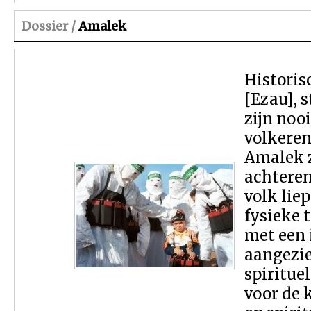
Dossier /
Amalek
Historis
[Ezau], 
zijn noo
volkeren
Amalek z
achteren
volk lie
fysieke 
met een 
aangezie
spiritue
voor de 