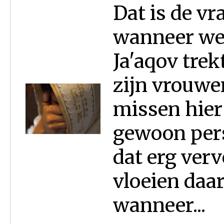
Dat is de vr
wanneer we 
Ja'aqov trek
zijn vrouwen
missen hier
gewoon pers
dat erg ver
vloeien daa
wanneer...