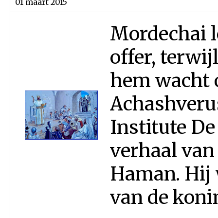
01 maart 2015
Mordechai l
offer, terwi
hem wacht 
Achashveru
Institute De
verhaal van
Haman. Hij 
van de konin