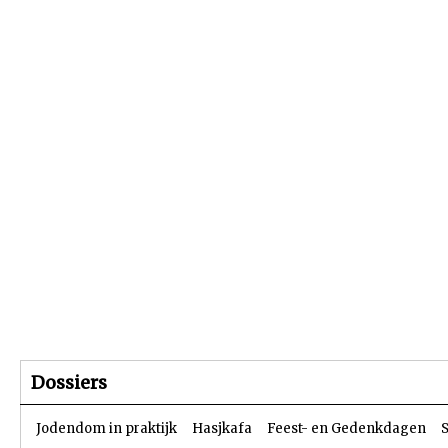
Beginpagina
Artikelen
Dossiers
Dossiers
Jodendom in praktijk
Hasjkafa
Feest- en Gedenkdagen